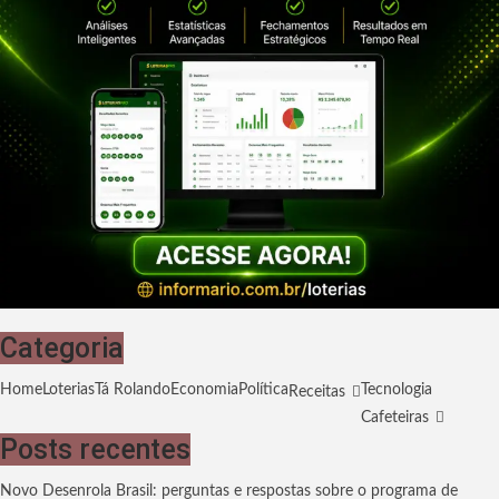
Categoria
Home
Loterias
Tá Rolando
Economia
Política
Tecnologia
Receitas
Cafeteiras
Posts recentes
Novo Desenrola Brasil: perguntas e respostas sobre o programa de