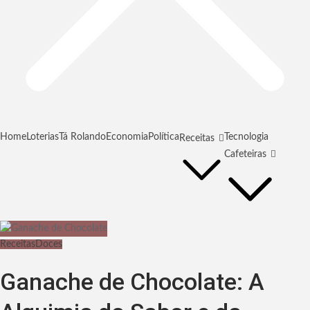
Home
Loterias
Tá Rolando
Economia
Política
Tecnologia
Receitas
Cafeteiras
Receitas
Doces
Ganache de Chocolate: A