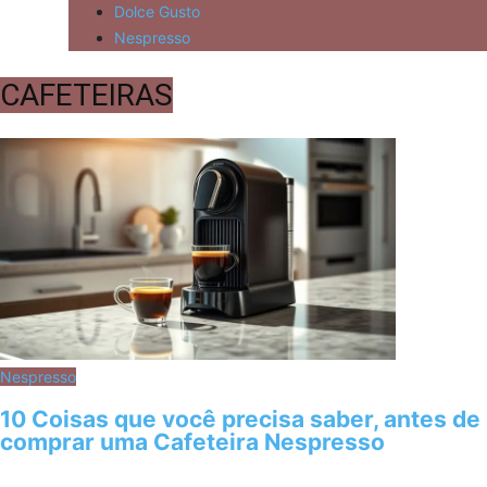
Dolce Gusto
Nespresso
CAFETEIRAS
Nespresso
10 Coisas que você precisa saber, antes de
comprar uma Cafeteira Nespresso