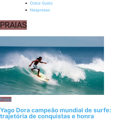
Dolce Gusto
Nespresso
PRAIAS
Praias
Yago Dora campeão mundial de surfe:
trajetória de conquistas e honra