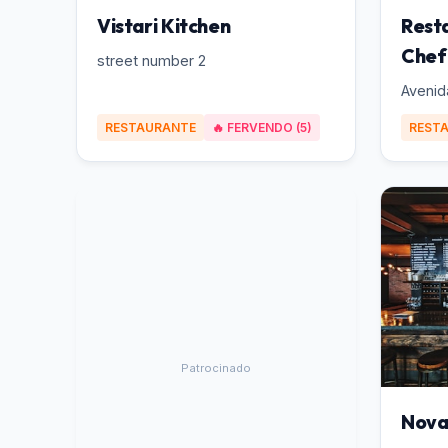
Vistari Kitchen
Rest
Chef
street number 2
Avenid
RESTAURANTE
🔥 FERVENDO (5)
REST
Patrocinado
Nova