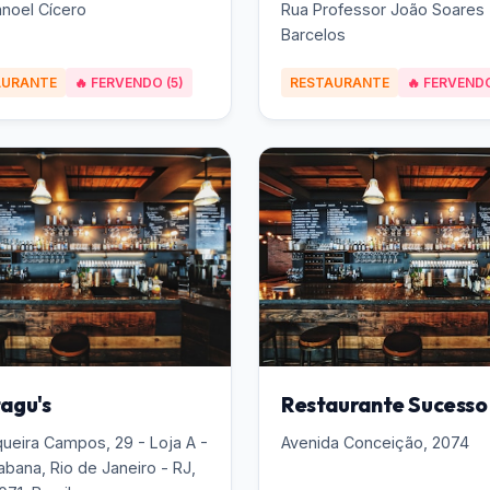
noel Cícero
Rua Professor João Soares
Barcelos
AURANTE
🔥 FERVENDO (5)
RESTAURANTE
🔥 FERVENDO
agu's
Restaurante Sucesso
queira Campos, 29 - Loja A -
Avenida Conceição, 2074
bana, Rio de Janeiro - RJ,