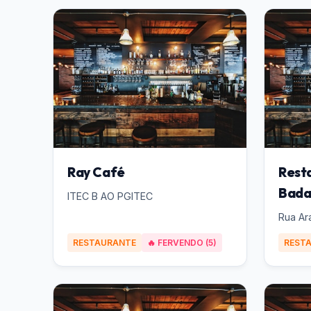
Ray Café
Rest
Bada
ITEC B AO PGITEC
Rua Ar
RESTAURANTE
🔥 FERVENDO (5)
REST