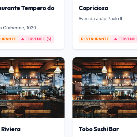
aurante Tempero do
Capriciosa
Avenida João Paulo II
a Guilherme, 1020
AURANTE
🔥 FERVENDO (5)
RESTAURANTE
🔥 FERVENDO
 Riviera
Tobo Sushi Bar