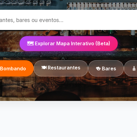
🗺️ Explorar Mapa Interativo (Beta)
🍽️ Restaurantes
o Bombando
🍻 Bares
🎸