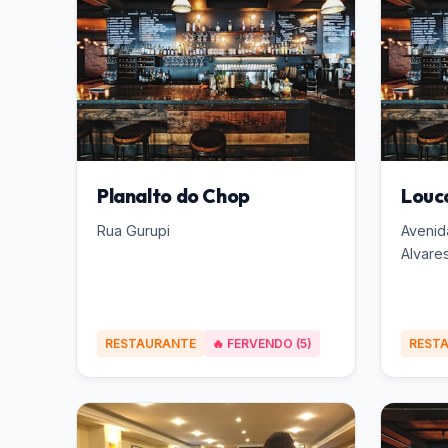
Planalto do Chop
Louc
Rua Gurupi
Avenid
Alvare
RESTAURANTE
🔥 FERVENDO (5)
REST