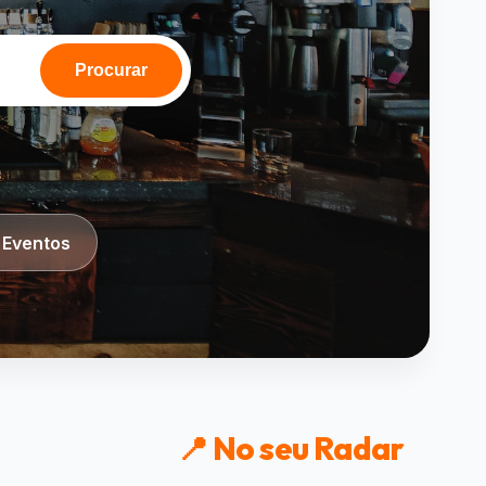
Procurar
 Eventos
📍 No seu Radar