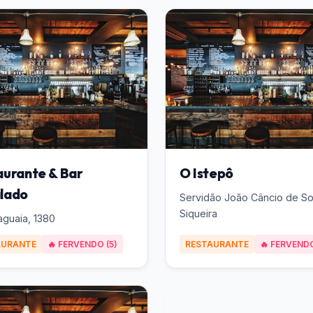
aurante & Bar
O Istepô
lado
Servidão João Câncio de S
Siqueira
aguaia, 1380
AURANTE
🔥 FERVENDO (5)
RESTAURANTE
🔥 FERVENDO