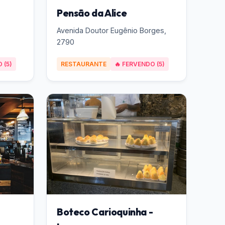
Pensão da Alice
Avenida Doutor Eugênio Borges,
2790
 (5)
RESTAURANTE
🔥 FERVENDO (5)
Boteco Carioquinha -