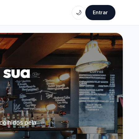
🌙
Entrar
 sua
scolhidos pela