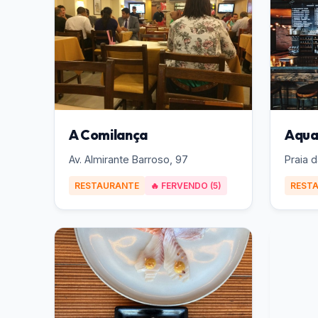
A Comilança
Aqua
Av. Almirante Barroso, 97
Praia d
RESTAURANTE
🔥 FERVENDO (5)
REST