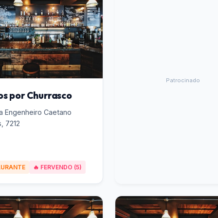
Patrocinado
os por Churrasco
a Engenheiro Caetano
s, 7212
AURANTE
🔥 FERVENDO (5)