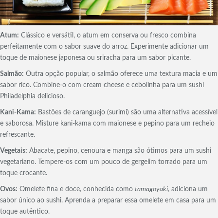
Atum:
Clássico e versátil, o atum em conserva ou fresco combina
perfeitamente com o sabor suave do arroz. Experimente adicionar um
toque de maionese japonesa ou sriracha para um sabor picante.
Salmão:
Outra opção popular, o salmão oferece uma textura macia e um
sabor rico. Combine-o com cream cheese e cebolinha para um sushi
Philadelphia delicioso.
Kani-Kama:
Bastões de caranguejo (surimi) são uma alternativa acessível
e saborosa. Misture kani-kama com maionese e pepino para um recheio
refrescante.
Vegetais:
Abacate, pepino, cenoura e manga são ótimos para um sushi
vegetariano. Tempere-os com um pouco de gergelim torrado para um
toque crocante.
Ovos:
Omelete fina e doce, conhecida como
tamagoyaki
, adiciona um
sabor único ao sushi. Aprenda a preparar essa omelete em casa para um
toque autêntico.