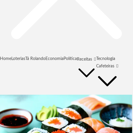
Home
Loterias
Tá Rolando
Economia
Política
Tecnologia
Receitas
Cafeteiras