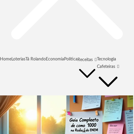
Home
Loterias
Tá Rolando
Economia
Política
Tecnologia
Receitas
Cafeteiras