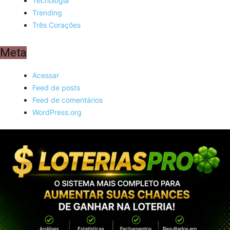
Tecnologia
Trending
Três Corações
Meta
Acessar
Feed de posts
Feed de comentários
WordPress.org