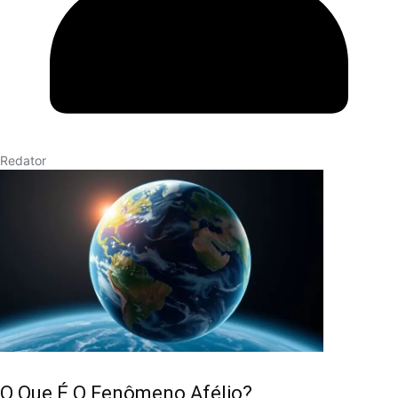
Redator
O Que É O Fenômeno Afélio?