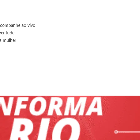
 acompanhe ao vivo
uventude
ua mulher