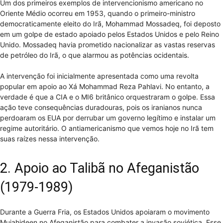
Um dos primeiros exemplos de intervencionismo americano no
Oriente Médio ocorreu em 1953, quando o primeiro-ministro
democraticamente eleito do Irã, Mohammad Mossadeq, foi deposto
em um golpe de estado apoiado pelos Estados Unidos e pelo Reino
Unido. Mossadeq havia prometido nacionalizar as vastas reservas
de petróleo do Irã, o que alarmou as potências ocidentais.
A intervenção foi inicialmente apresentada como uma revolta
popular em apoio ao Xá Mohammad Reza Pahlavi. No entanto, a
verdade é que a CIA e o MI6 britânico orquestraram o golpe. Essa
ação teve consequências duradouras, pois os iranianos nunca
perdoaram os EUA por derrubar um governo legítimo e instalar um
regime autoritário. O antiamericanismo que vemos hoje no Irã tem
suas raízes nessa intervenção.
2. Apoio ao Talibã no Afeganistão
(1979-1989)
Durante a Guerra Fria, os Estados Unidos apoiaram o movimento
Mujahideen no Afeganistão para combater a invasão soviética. Esse