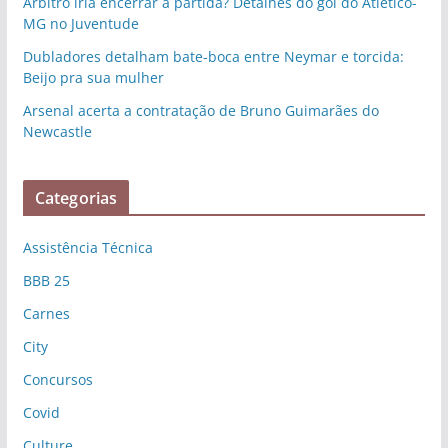
Árbitro iria encerrar a partida? Detalhes do gol do Atlético-
MG no Juventude
Dubladores detalham bate-boca entre Neymar e torcida:
Beijo pra sua mulher
Arsenal acerta a contratação de Bruno Guimarães do
Newcastle
Categorias
Assistência Técnica
BBB 25
Carnes
City
Concursos
Covid
Culture