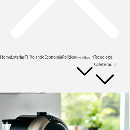
Home
Loterias
Tá Rolando
Economia
Política
Tecnologia
Receitas
Cafeteiras