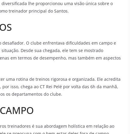
a diversificada lhe proporcionou uma visão única sobre o
omo treinador principal do Santos.
TOS
desafiador. O clube enfrentava dificuldades em campo e
a situação. Desde sua chegada, ele tem se mostrado
apenas em termos de desempenho, mas também em aspectos
er uma rotina de treinos rigorosa e organizada. Ele acredita
, por isso, chega ao CT Rei Pelé por volta das 6h da manhã,
dos os departamentos do clube.
 CAMPO
tros treinadores é sua abordagem holística em relação ao
s; ele se preocupa com o bem-estar deles fora de campo.