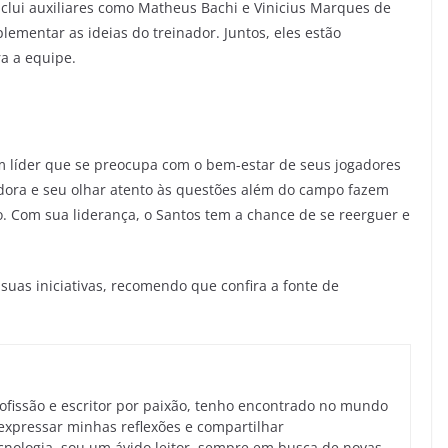
nclui auxiliares como Matheus Bachi e Vinicius Marques de
ementar as ideias do treinador. Juntos, eles estão
a a equipe.
um líder que se preocupa com o bem-estar de seus jogadores
dora e seu olhar atento às questões além do campo fazem
ro. Com sua liderança, o Santos tem a chance de se reerguer e
suas iniciativas, recomendo que confira a fonte de
rofissão e escritor por paixão, tenho encontrado no mundo
expressar minhas reflexões e compartilhar
nologia, sou um ávido leitor, sempre em busca de novas