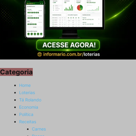
Categoria
Home
Loterias
Tá Rolando
Economia
Política
Receitas
Carnes