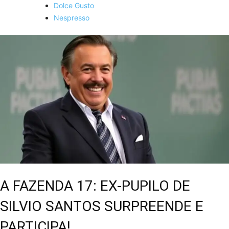
Dolce Gusto
Nespresso
A FAZENDA 17: EX-PUPILO DE
SILVIO SANTOS SURPREENDE E
PARTICIPA!