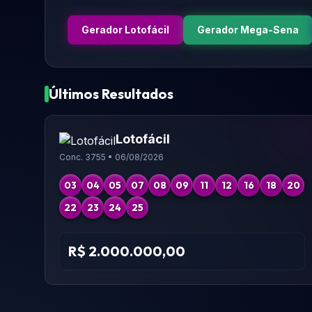
Gerador Lotofácil
Gerador Mega-Sena
Últimos Resultados
Lotofácil
Conc. 3755 • 06/08/2026
03
04
05
07
08
09
11
12
16
18
20
22
23
24
25
R$ 2.000.000,00