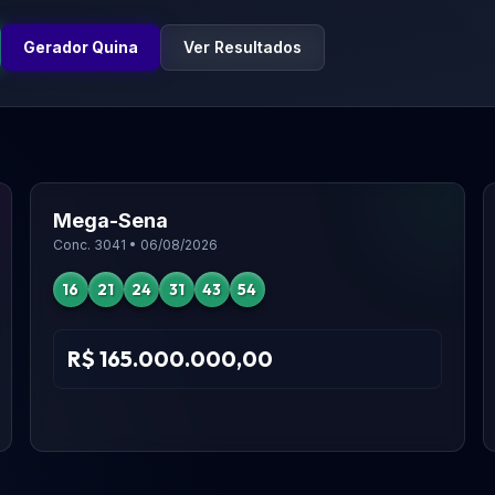
Gerador Quina
Ver Resultados
Mega-Sena
Conc. 3041 • 06/08/2026
16
21
24
31
43
54
R$ 165.000.000,00