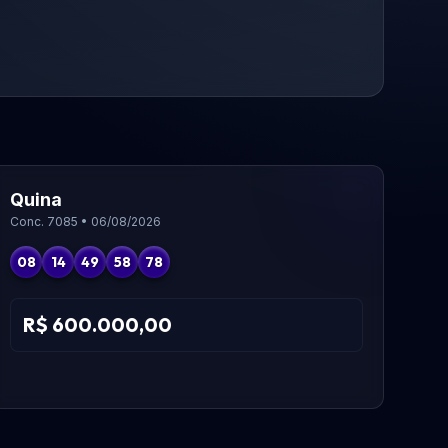
Quina
Conc. 7085 • 06/08/2026
08
14
49
58
78
R$ 600.000,00