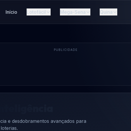
Início
Lotofácil
Mega-Sena
Quina
PUBLICIDADE
nteligência
uência e desdobramentos avançados para
oterias.